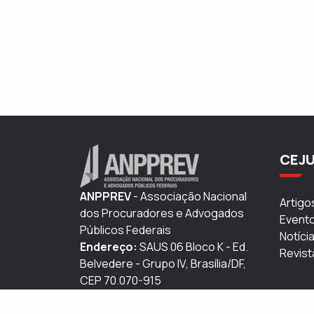
CEJ
ANPPREV
- Associação Nacional
Artig
dos Procuradores e Advogados
Event
Públicos Federais
Notíci
Endereço:
SAUS 06 Bloco K - Ed.
Revist
Belvedere - Grupo IV, Brasília/DF,
CEP 70.070-915
Telefones:
61 3322-0170 | 0800
648 1038