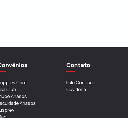
Convênios
Contato
npprev Card
Fale Conosco
sa Club
Ouvidoria
lube Anasps
aculdade Anasps
usprev
Mag
Supera