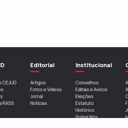
UD
Editorial
Institucional
os CEJUD
Artigos
Conselhos
A
os
Fotos e Vídeos
Editais e Avisos
A
as
Jornal
Eleições
C
a RASS
Notícias
Estatuto
F
Histórico
J
Sobre Nós
Transparência