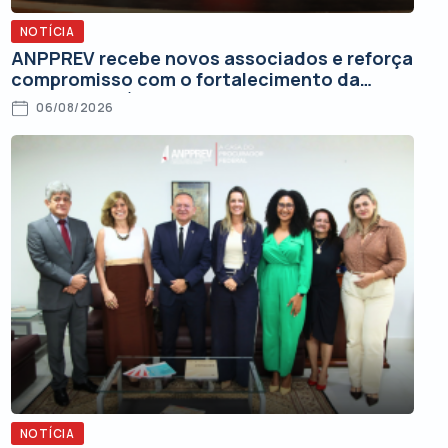
NOTÍCIA
ANPPREV recebe novos associados e reforça
compromisso com o fortalecimento da
Advocacia Pública Federal
06/08/2026
NOTÍCIA