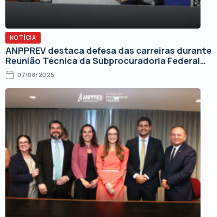
NOTÍCIA
ANPPREV destaca defesa das carreiras durante
Reunião Técnica da Subprocuradoria Federal
de Contencioso
07/08/2026