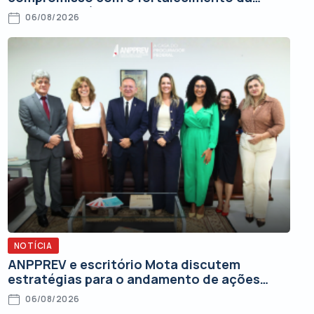
Advocacia Pública Federal
06/08/2026
NOTÍCIA
ANPPREV e escritório Mota discutem
estratégias para o andamento de ações
judiciais
06/08/2026