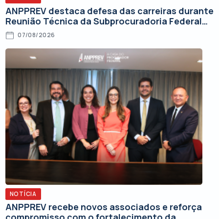
ANPPREV destaca defesa das carreiras durante
Reunião Técnica da Subprocuradoria Federal
de Contencioso
07/08/2026
NOTÍCIA
ANPPREV recebe novos associados e reforça
compromisso com o fortalecimento da