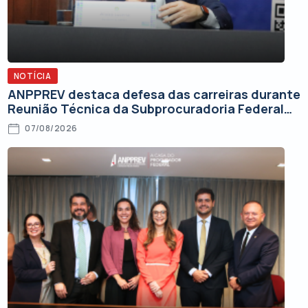
NOTÍCIA
ANPPREV destaca defesa das carreiras durante
Reunião Técnica da Subprocuradoria Federal
de Contencioso
07/08/2026