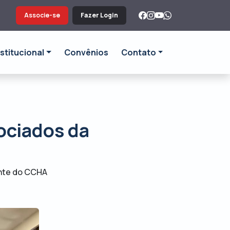
Associe-se
Fazer Login
nstitucional
Convênios
Contato
ociados da
ente do CCHA