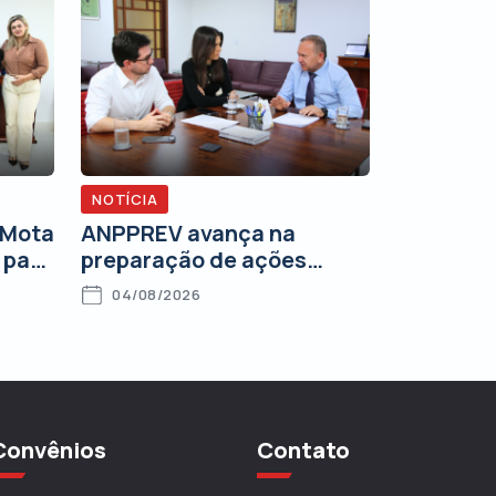
NOTÍCIA
 Mota
ANPPREV avança na
 para
preparação de ações
s
judiciais de interesse dos
04/08/2026
associados
Convênios
Contato