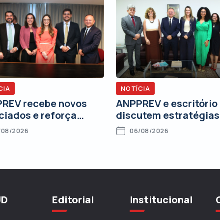
CIA
NOTÍCIA
REV recebe novos
ANPPREV e escritório
ciados e reforça
discutem estratégias
romisso com o
o andamento de açõe
/08/2026
06/08/2026
alecimento da
judiciais
cacia Pública Federal
UD
Editorial
Institucional