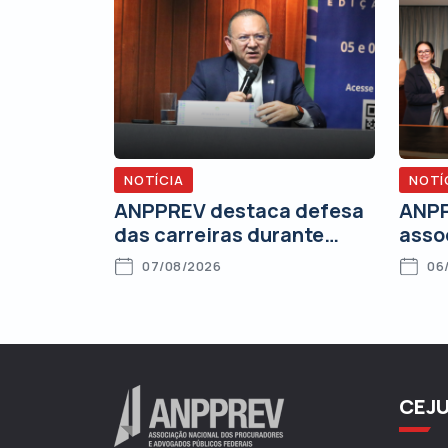
NOTÍCIA
NOTÍ
ANPPREV destaca defesa
ANPP
das carreiras durante
asso
Reunião Técnica da
comp
07/08/2026
06
Subprocuradoria Federal
fort
de Contencioso
Advo
CEJ