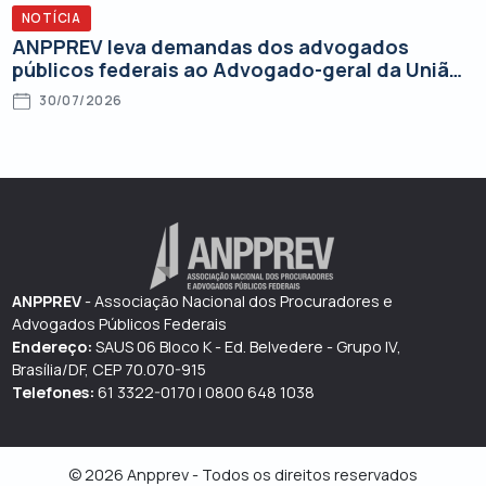
NOTÍCIA
ANPPREV leva demandas dos advogados
públicos federais ao Advogado-geral da União
Substituto
30/07/2026
ANPPREV
- Associação Nacional dos Procuradores e
Advogados Públicos Federais
Endereço:
SAUS 06 Bloco K - Ed. Belvedere - Grupo IV,
Brasília/DF, CEP 70.070-915
Telefones:
61 3322-0170 | 0800 648 1038
© 2026 Anpprev - Todos os direitos reservados